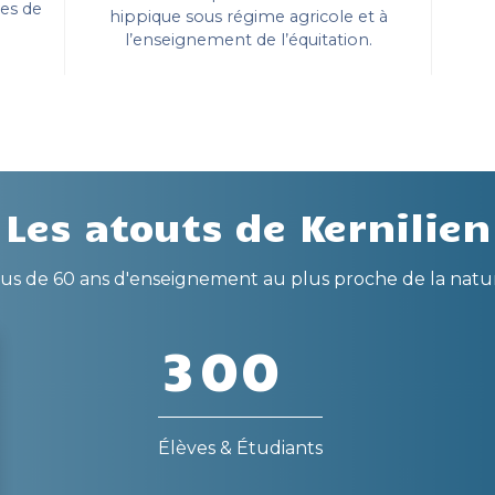
es de
hippique sous régime agricole et à
l’enseignement de l’équitation.
Les atouts de Kernilien
us de 60 ans d'enseignement au plus proche de la natu
3
0
0
Élèves & Étudiants