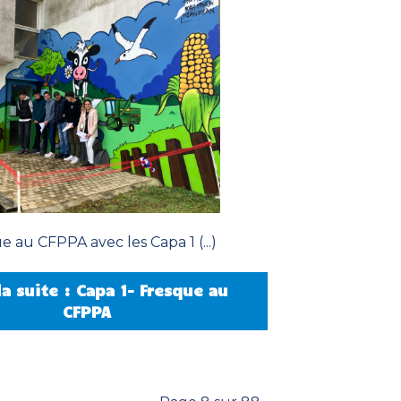
e au CFPPA avec les Capa 1 (...)
la suite : Capa 1- Fresque au
CFPPA