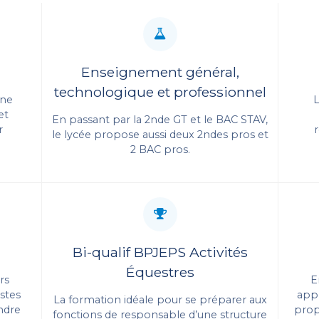
Enseignement général,
STRE
technologique et professionnel
une
et
En passant par la 2nde GT et le BAC STAV,
r
le lycée propose aussi deux 2ndes pros et
2 BAC pros.
UEST
Bi-qualif BPJEPS Activités
Équestres
rs
E
istes
app
La formation idéale pour se préparer aux
ndre
prop
fonctions de responsable d’une structure