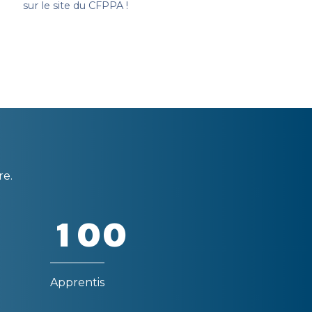
sur le site du CFPPA !
re.
1
0
0
Apprentis