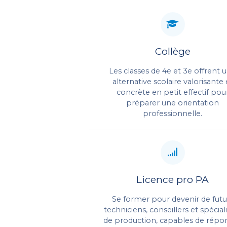
Collège
BTS ACS'AGRI ET MONITORAT ÉQUE
Les classes de 4e et 3e offrent 
BI-QUALIF
alternative scolaire valorisante 
concrète en petit effectif pou
préparer une orientation
professionnelle.
UNIQUE DANS L'O
Licence pro PA
Se former pour devenir de futu
techniciens, conseillers et spécial
de production, capables de répo