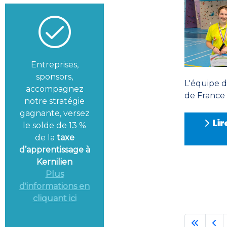
Entreprises,
sponsors,
L'équipe 
accompagnez
de France (.
notre stratégie
gagnante, versez
Lir
le solde de 13 %
de la
taxe
d’apprentissage à
Kernilien
Plus
d'informations en
cliquant ici