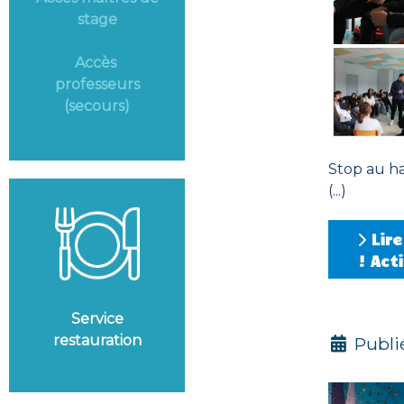
stage
Accès
professeurs
(secours)
Stop au ha
(...)
Lire
! Act
Service
restauration
Publié