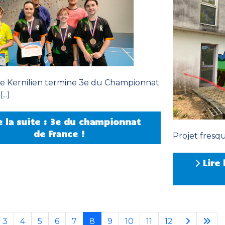
de Kernilien termine 3e du Championnat
..)
e la suite : 3e du championnat
de France !
Projet fresqu
Lire 
3
4
5
6
7
8
9
10
11
12