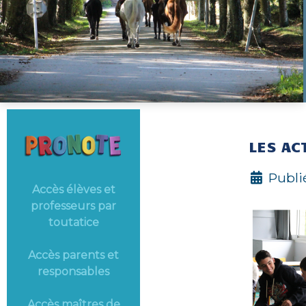
LES AC
Publié
Accès élèves et
professeurs par
toutatice
Accès parents et
responsables
Accès maîtres de