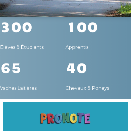
3
0
0
1
0
0
Élèves & Étudiants
Apprentis
6
5
4
0
Vaches Laitières
Chevaux & Poneys