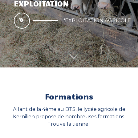
EXPLOITATION
L'EXPLOITATION AGRICOLE
Formations
Allant de la 4ème au BTS, le lycée agricole de
BTS ACS'AGRI ET MONITORAT ÉQUESTRE
Kernilien propose de nombreuses formations.
Trouve la tienne !
BI-QUALIF