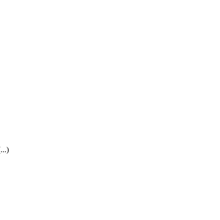
(...)